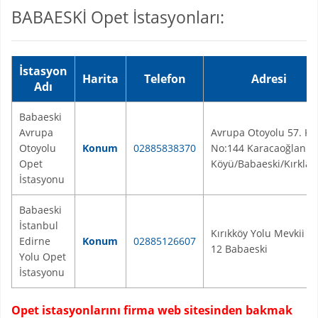
BABAESKİ Opet İstasyonları:
İstasyon
Harita
Telefon
Adresi
Adı
Babaeski
Avrupa
Avrupa Otoyolu 57. K
Otoyolu
Konum
02885838370
No:144 Karacaoğlan
Opet
Köyü/Babaeski/Kırklare
İstasyonu
Babaeski
İstanbul
Kırıkköy Yolu Mevkii N
Edirne
Konum
02885126607
12 Babaeski
Yolu Opet
İstasyonu
Opet istasyonlarını firma web sitesinden bakmak