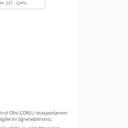
o: 227 - Çorlu
etrol Ofisi ÇORLU istasyonlarının
gilerini öğrenebilirsiniz.