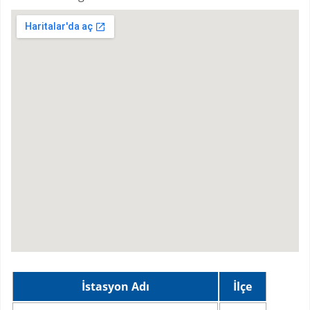
İstasyon Adı
İlçe