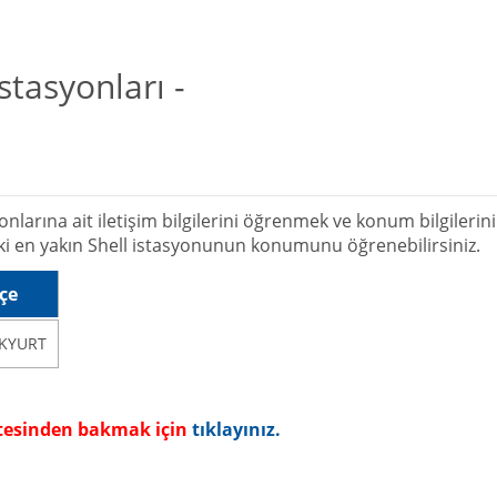
tasyonları -
nlarına ait iletişim bilgilerini öğrenmek ve konum bilgilerin
ki en yakın Shell istasyonunun konumunu öğrenebilirsiniz.
lçe
KYURT
sitesinden bakmak için
tıklayınız.