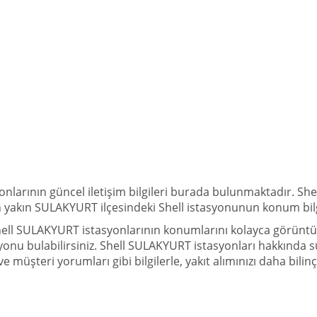
onlarının güncel iletişim bilgileri burada bulunmaktadır. Sh
. En yakın SULAKYURT ilçesindeki Shell istasyonunun konum bilg
ll SULAKYURT istasyonlarının konumlarını kolayca görüntüleye
onu bulabilirsiniz. Shell SULAKYURT istasyonları hakkında sunu
ve müşteri yorumları gibi bilgilerle, yakıt alımınızı daha bilinçl