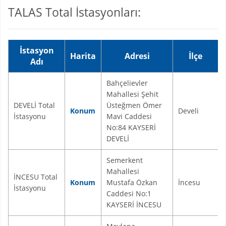
TALAS Total İstasyonları:
İstasyon
Harita
Adresi
İlçe
Adı
Bahçelievler
Mahallesi Şehit
DEVELİ Total
Üsteğmen Ömer
Konum
Develi
İstasyonu
Mavi Caddesi
No:84 KAYSERİ
DEVELİ
Semerkent
Mahallesi
İNCESU Total
Konum
Mustafa Özkan
İncesu
İstasyonu
Caddesi No:1
KAYSERİ İNCESU