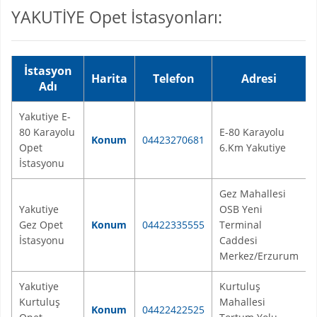
YAKUTİYE Opet İstasyonları:
İstasyon
Harita
Telefon
Adresi
Adı
Yakutiye E-
80 Karayolu
E-80 Karayolu
Konum
04423270681
Opet
6.Km Yakutiye
İstasyonu
Gez Mahallesi
Yakutiye
OSB Yeni
Gez Opet
Konum
04422335555
Terminal
İstasyonu
Caddesi
Merkez/Erzurum
Yakutiye
Kurtuluş
Kurtuluş
Mahallesi
Konum
04422422525