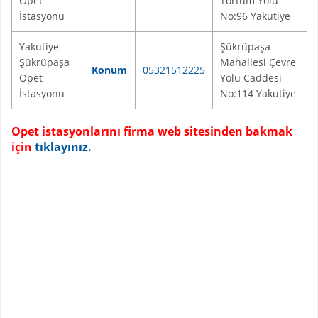
Opet
Tortum Yolu
İstasyonu
No:96 Yakutiye
Yakutiye
Şükrüpaşa
Şükrüpaşa
Mahallesi Çevre
Konum
05321512225
Opet
Yolu Caddesi
İstasyonu
No:114 Yakutiye
Opet istasyonlarını firma web sitesinden bakmak
için
tıklayınız.