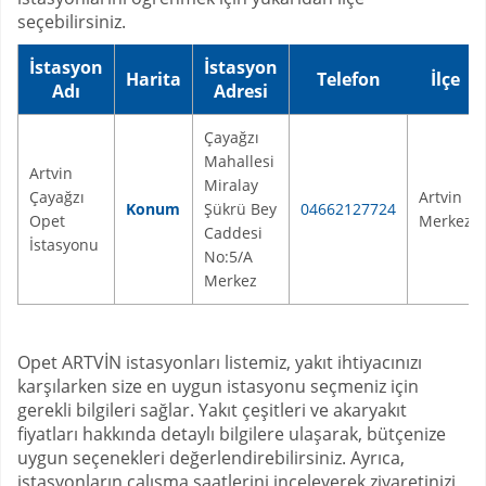
seçebilirsiniz.
İstasyon
İstasyon
Harita
Telefon
İlçe
Adı
Adresi
Çayağzı
Mahallesi
Artvin
Miralay
Çayağzı
Artvin
Konum
Şükrü Bey
04662127724
Opet
Merkez
Caddesi
İstasyonu
No:5/A
Merkez
Opet ARTVİN istasyonları listemiz, yakıt ihtiyacınızı
karşılarken size en uygun istasyonu seçmeniz için
gerekli bilgileri sağlar. Yakıt çeşitleri ve akaryakıt
fiyatları hakkında detaylı bilgilere ulaşarak, bütçenize
uygun seçenekleri değerlendirebilirsiniz. Ayrıca,
istasyonların çalışma saatlerini inceleyerek ziyaretinizi