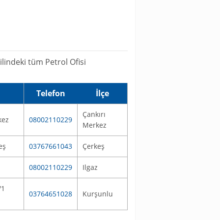
lindeki tüm Petrol Ofisi
Telefon
İlçe
Çankırı
kez
08002110229
Merkez
eş
03767661043
Çerkeş
08002110229
Ilgaz
/1
03764651028
Kurşunlu