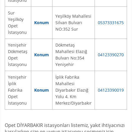
İstasyonu
Sur
Yeşilköy Mahallesi
Yeşilköy
Konum
Silvan Bulvarı
05373331675
Opet
NO:352 Sur
İstasyonu
Yenişehir
Dökmetaş
Dökmetaş
Mahallesi Elazığ
Konum
04123390270
Y
Opet
Bulvarı No:354
İstasyonu
Yenişehir
Yenişehir
İplik Fabrika
İplik
Mahallesi
Fabrika
Konum
Diyarbakır Elazığ
04123390019
Y
Opet
Yolu 4. Km
İstasyonu
Merkez/Diyarbakır
Opet DİYARBAKIR istasyonları listemiz, yakıt ihtiyacınızı
karşılarken size en uygun istasyonu seçmeniz için