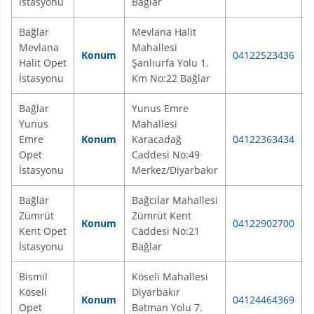
İstasyonu
Bağlar
Bağlar
Mevlana Halit
Mevlana
Mahallesi
Konum
04122523436
Halit Opet
Şanlıurfa Yolu 1.
İstasyonu
Km No:22 Bağlar
Bağlar
Yunus Emre
Yunus
Mahallesi
Emre
Konum
Karacadağ
04122363434
Opet
Caddesi No:49
İstasyonu
Merkez/Diyarbakır
Bağlar
Bağcılar Mahallesi
Zümrüt
Zümrüt Kent
Konum
04122902700
Kent Opet
Caddesi No:21
İstasyonu
Bağlar
Bismil
Köseli Mahallesi
Köseli
Diyarbakır
Konum
04124464369
B
Opet
Batman Yolu 7.