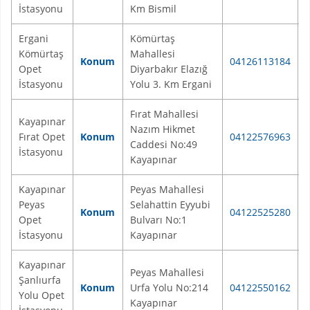
İstasyonu
Km Bismil
Ergani
Kömürtaş
Kömürtaş
Mahallesi
Konum
04126113184
Opet
Diyarbakır Elazığ
İstasyonu
Yolu 3. Km Ergani
Fırat Mahallesi
Kayapınar
Nazım Hikmet
Fırat Opet
Konum
04122576963
Caddesi No:49
İstasyonu
Kayapınar
Kayapınar
Peyas Mahallesi
Peyas
Selahattin Eyyubi
Konum
04122525280
Opet
Bulvarı No:1
İstasyonu
Kayapınar
Kayapınar
Peyas Mahallesi
Şanlıurfa
Konum
Urfa Yolu No:214
04122550162
Yolu Opet
Kayapınar