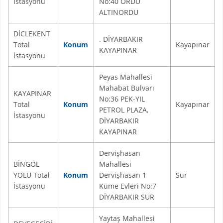
İstasyonu
No:40 ORDU
ALTINORDU
DİCLEKENT
. DİYARBAKIR
Total
Konum
Kayapınar
KAYAPINAR
İstasyonu
Peyas Mahallesi
Mahabat Bulvarı
KAYAPINAR
No:36 PEK-YIL
Total
Konum
Kayapınar
PETROL PLAZA,
İstasyonu
DİYARBAKIR
KAYAPINAR
Dervişhasan
BİNGÖL
Mahallesi
YOLU Total
Konum
Dervişhasan 1
Sur
İstasyonu
Küme Evleri No:7
DİYARBAKIR SUR
Yaytaş Mahallesi