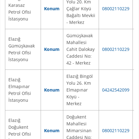
Yolu 20. Km
Karasaz
E
Konum
Çağlar Köyü
08002110229
Petrol Ofisi
M
Bağaltı Mevkii
İstasyonu
- Merkez
Gümüşkavak
Elazığ
Mahallesi
Gümüşkavak
E
Konum
Cahit Dalokay
08002110229
Petrol Ofisi
M
Caddesi No:
İstasyonu
42 - Merkez
Elazığ Bingöl
Elazığ
Yolu 26. Km
Elmapınar
E
Konum
Elmapınar
04242542099
Petrol Ofisi
M
Köyü -
İstasyonu
Merkez
Doğukent
Elazığ
Mahallesi
Doğukent
E
Konum
Mimarsinan
08002110229
Petrol Ofisi
M
Caddesi No: