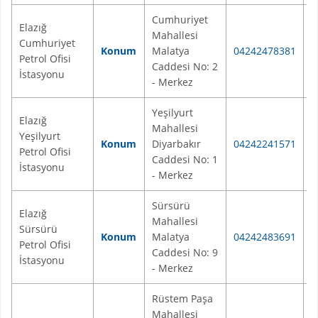
Cumhuriyet
Elazığ
Mahallesi
Cumhuriyet
E
Konum
Malatya
04242478381
Petrol Ofisi
M
Caddesi No: 2
İstasyonu
- Merkez
Yeşilyurt
Elazığ
Mahallesi
Yeşilyurt
E
Konum
Diyarbakır
04242241571
Petrol Ofisi
M
Caddesi No: 1
İstasyonu
- Merkez
Sürsürü
Elazığ
Mahallesi
Sürsürü
E
Konum
Malatya
04242483691
Petrol Ofisi
M
Caddesi No: 9
İstasyonu
- Merkez
Rüstem Paşa
Mahallesi