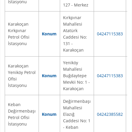
İstasyonu
127 - Merkez
Kırkpınar
Karakoçan
Mahallesi
Kırkpınar
Atatürk
Konum
04247115383
K
Petrol Ofisi
Caddesi No:
İstasyonu
131 -
Karakoçan
Yeniköy
Karakoçan
Mahallesi
Yeniköy Petrol
Konum
Buğdaytepe
04247115383
K
Ofisi
Mevkii No: 1 -
İstasyonu
Karakoçan
Değirmenbaşı
Keban
Mahallesi
Değirmenbaşı
Konum
Elazığ
04242385582
K
Petrol Ofisi
Caddesi No: 1
İstasyonu
- Keban