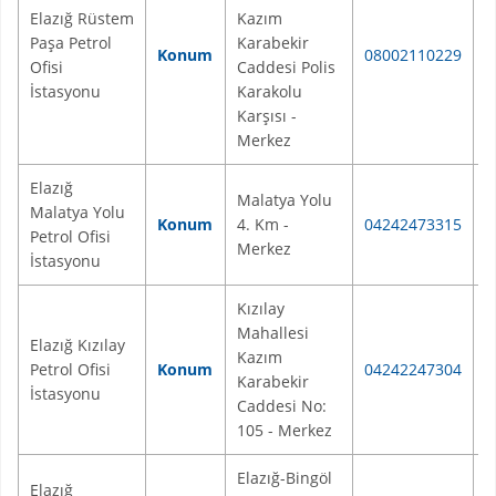
Elazığ Rüstem
Kazım
Paşa Petrol
Karabekir
E
Konum
08002110229
Ofisi
Caddesi Polis
M
İstasyonu
Karakolu
Karşısı -
Merkez
Elazığ
Malatya Yolu
Malatya Yolu
E
Konum
4. Km -
04242473315
Petrol Ofisi
M
Merkez
İstasyonu
Kızılay
Mahallesi
Elazığ Kızılay
Kazım
E
Petrol Ofisi
Konum
04242247304
Karabekir
M
İstasyonu
Caddesi No:
105 - Merkez
Elazığ-Bingöl
Elazığ