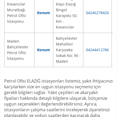
Kovancılar
Köyü Elazığ
Muratbağı
Bingol
Konum
04246278426
K
Petrol Ofisi
Karayolu 50.
İstasyonu
Km -
Kovancılar
Bahçelievler
Maden
Mahallesi
Bahçelievler
Konum
Karşıyaka
04244412786
M
Petrol Ofisi
Sokak No: 90 -
İstasyonu
Maden
Petrol Ofisi ELAZIĞ istasyonları listemiz, yakıt ihtiyacınızı
karşılarken size en uygun istasyonu seçmeniz için
gerekli bilgileri sağlar. Yakıt çeşitleri ve akaryakıt
fiyatları hakkında detaylı bilgilere ulaşarak, bütçenize
uygun seçenekleri değerlendirebilirsiniz. Ayrıca,
istasyonların çalışma saatlerini inceleyerek ziyaretinizi
planlayabilir ve yoğun saatlerden kaçınarak daha