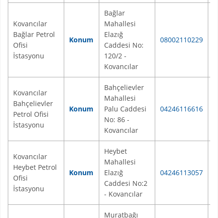
Bağlar
Kovancılar
Mahallesi
Bağlar Petrol
Elazığ
Konum
08002110229
K
Ofisi
Caddesi No:
İstasyonu
120/2 -
Kovancılar
Bahçelievler
Kovancılar
Mahallesi
Bahçelievler
Konum
Palu Caddesi
04246116616
K
Petrol Ofisi
No: 86 -
İstasyonu
Kovancılar
Heybet
Kovancılar
Mahallesi
Heybet Petrol
Konum
Elazığ
04246113057
K
Ofisi
Caddesi No:2
İstasyonu
- Kovancılar
Muratbağı