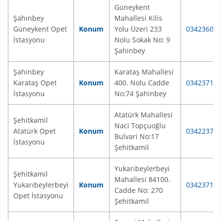
Güneykent
Şahinbey
Mahallesi Kilis
Güneykent Opet
Konum
Yolu Üzeri 233
03423608
İstasyonu
Nolu Sokak No: 9
Şahinbey
Şahinbey
Karataş Mahallesi
Karataş Opet
Konum
400. Nolu Cadde
03423717
İstasyonu
No:74 Şahinbey
Atatürk Mahallesi
Şehitkamil
Naci Topçuoğlu
Atatürk Opet
Konum
03422371
Bulvari No:17
İstasyonu
Şehitkamil
Yukarıbeylerbeyi
Şehitkamil
Mahallesi 84100.
Yukarıbeylerbeyi
Konum
03423717
Cadde No: 270
Opet İstasyonu
Şehitkamil