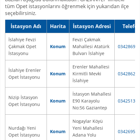
tüm Opet istasyonlarını öğrenmek için yukarıdan ilçe
seçebilirsiniz.
İstasyon Adı
Harita
İstasyon Adresi
Telefo
İslahiye Fevzi
Fevzi Çakmak
Çakmak Opet
Konum
Mahallesi Atatürk
03428690
İstasyonu
Bulvarı İslahiye
Erenler Mahallesi
İslahiye Erenler
Konum
Kirmitli Mevki
03428621
Opet İstasyonu
İslahiye
İstasyon Mahallesi
Nizip İstasyon
Konum
E90 Karayolu
03425130
Opet İstasyonu
No:56 Gaziantep
Nogaylar Köyü
Nurdağı Yeni
Yeni Mahallesi
Konum
03426951
Opet İstasyonu
Adana Yolu