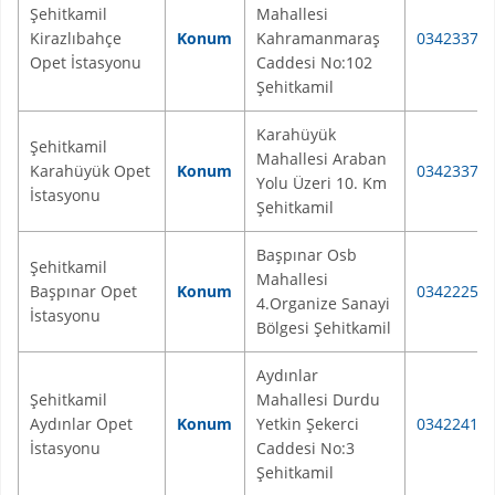
Şehitkamil
Mahallesi
Kirazlıbahçe
Konum
Kahramanmaraş
03423372
Opet İstasyonu
Caddesi No:102
Şehitkamil
Karahüyük
Şehitkamil
Mahallesi Araban
Karahüyük Opet
Konum
03423372
Yolu Üzeri 10. Km
İstasyonu
Şehitkamil
Başpınar Osb
Şehitkamil
Mahallesi
Başpınar Opet
Konum
03422258
4.Organize Sanayi
İstasyonu
Bölgesi Şehitkamil
Aydınlar
Şehitkamil
Mahallesi Durdu
Aydınlar Opet
Konum
Yetkin Şekerci
03422414
İstasyonu
Caddesi No:3
Şehitkamil