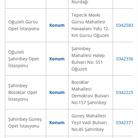
Nurdağı
Tepecik Mevki
Oğuzeli Gürsu
Gürsu Mahallesi
Konum
03425834
Opet İstasyonu
Havaalanı Yolu 12.
Km Gürsu Oğuzeli
Şahinbey
Oğuzeli
Mahallesi Halep
Şahinbey Opet
Konum
03423362
Bulvarı No: 551
İstasyonu
Oğuzeli
Bozoklar
Şahinbey
Mahallesi
Bozoklar Opet
Konum
03422254
Demokrasi Bulvarı
İstasyonu
No:157 Şahinbey
Güneş Mahallesi
Şahinbey Güneş
Konum
Yeşil Vadi Bulvarı
03423717
Opet İstasyonu
No:45 Şahinbey