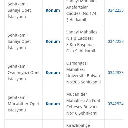
Sanayi Mahallesi
Şehitkamil
Anafartalar
Sanayi Opet
Konum
03422350
Caddesi No:174
İstasyonu
Şehitkamil
Sanayi Mahallesi
Şehitkamil
Nizip Caddesi
Sanayi Opet
Konum
03422382
8.Km Başpınar
İstasyonu
Osb Şehitkamil
Osmangazi
Şehitkamil
Mahallesi
Osmangazi Opet
Konum
03423355
Üniversite Bulvarı
İstasyonu
No:306 Şehitkamil
Mücahitler
Şehitkamil
Mahallesi Ali Fuat
Mücahitler Opet
Konum
03423246
Cebesoy Bulvarı
İstasyonu
No:16 Şehitkamil
Kirazlıbahçe