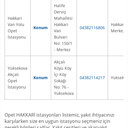
Halife
Derviş
Hakkari
Mahallesi
Van Yolu
Hakkari
Hakkari
Konum
04382116806
Opet
Van
Merkez
İstasyonu
Bulvarı
No: 150/1
- Merkez
Akçalı
Yüksekova
Köyü Köy
Akçalı
İçi Köy
Konum
04382114217
Yükseko
Opet
Sokağı
İstasyonu
No: 76 -
Yüksekova
Opet HAKKARİ istasyonları listemiz, yakıt ihtiyacınızı
karşılarken size en uygun istasyonu seçmeniz için
gerekli bilgileri sağlar. Yakıt çeşitleri ve akaryakıt