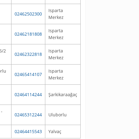
Isparta
02462502300
Merkez
Isparta
02462181808
Merkez
6/2
Isparta
02462322818
Merkez
rlu
Isparta
02465414107
Merkez
02464114244
Şarkikaraağaç
 -
02465312244
Uluborlu
02464415543
Yalvaç