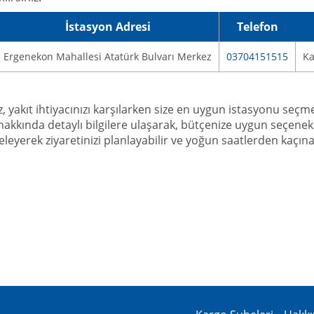
İstasyon Adresi
Telefon
Ergenekon Mahallesi Atatürk Bulvarı Merkez
03704151515
Ka
 yakıt ihtiyacınızı karşılarken size en uygun istasyonu seçmeni
rı hakkında detaylı bilgilere ulaşarak, bütçenize uygun seçenekl
celeyerek ziyaretinizi planlayabilir ve yoğun saatlerden kaç