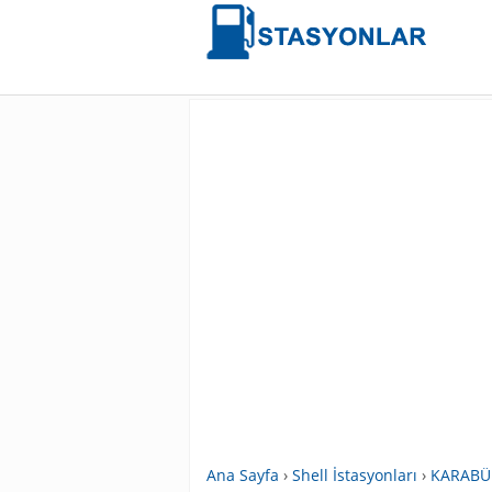
Ana Sayfa
›
Shell İstasyonları
›
KARABÜK 