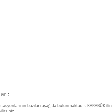
arı:
tasyonlarının bazıları aşağıda bulunmaktadır. KARABÜK ilind
lirsiniz.