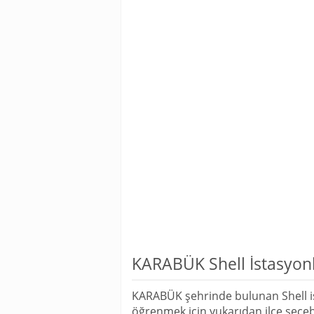
KARABÜK Shell İstasyonl
KARABÜK şehrinde bulunan Shell is
öğrenmek için yukarıdan ilçe seçebi