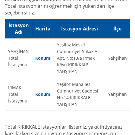
Total istasyonlarını öğrenmek için yukarıdan ilçe
seçebilirsiniz.
İstasyon
Harita
İstasyon Adresi
İlçe
Adı
Yeşilöz Mevkii
YAHŞİHAN
Cumhuriyet Sokak A.
Total
Konum
Apt. No:13/a Irmak
Yahşihan
İstasyonu
Köyü KIRIKKALE
YAHŞİHAN
Yeşilöz Mahallesi
IRMAK
Cumhuriyet Caddesi
Total
Konum
Yahşihan
No:14 KIRIKKALE
İstasyonu
YAHŞİHAN
Total KIRIKKALE istasyonları listemiz, yakıt ihtiyacınızı
karşılarken size en uygun istasyonu seçmeniz için