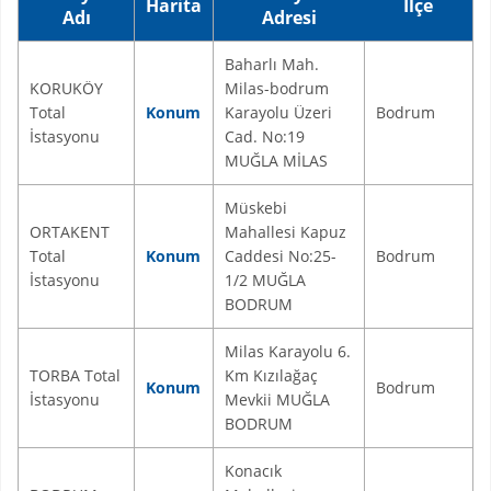
Harita
İlçe
Adı
Adresi
Baharlı Mah.
KORUKÖY
Milas-bodrum
Total
Konum
Karayolu Üzeri
Bodrum
İstasyonu
Cad. No:19
MUĞLA MİLAS
Müskebi
ORTAKENT
Mahallesi Kapuz
Total
Konum
Caddesi No:25-
Bodrum
İstasyonu
1/2 MUĞLA
BODRUM
Milas Karayolu 6.
TORBA Total
Km Kızılağaç
Konum
Bodrum
İstasyonu
Mevkii MUĞLA
BODRUM
Konacık