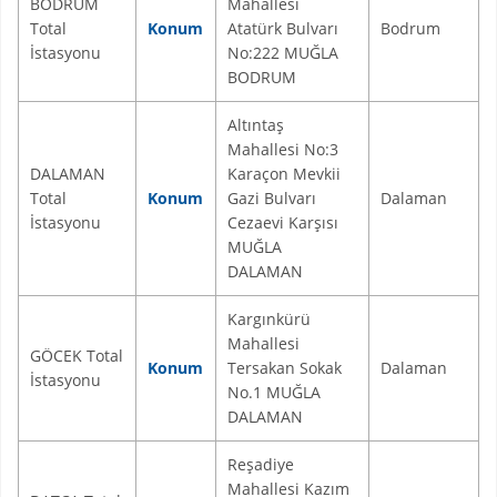
BODRUM
Mahallesi
Total
Konum
Atatürk Bulvarı
Bodrum
İstasyonu
No:222 MUĞLA
BODRUM
Altıntaş
Mahallesi No:3
DALAMAN
Karaçon Mevkii
Total
Konum
Gazi Bulvarı
Dalaman
İstasyonu
Cezaevi Karşısı
MUĞLA
DALAMAN
Kargınkürü
Mahallesi
GÖCEK Total
Konum
Tersakan Sokak
Dalaman
İstasyonu
No.1 MUĞLA
DALAMAN
Reşadiye
Mahallesi Kazım