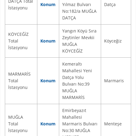
DATÇA Total
Konum
Yılmaz Bulvarı
Datça
İstasyonu
No:182/a MUĞLA
DATÇA
Yangın Köyü Sıra
KÖYCEĞİZ
Zeytinler Mevkii
Total
Konum
Köyceğiz
MUĞLA
İstasyonu
KÖYCEĞİZ
Kemeraltı
Mahallesi Yeni
MARMARİS
Datça Yolu
Total
Konum
Marmaris
Bulvarı No:39
İstasyonu
MUĞLA
MARMARİS
Emirbeyazıt
MUĞLA
Mahallesi
Total
Konum
Marmaris Bulvarı
Menteşe
İstasyonu
No:30 MUĞLA