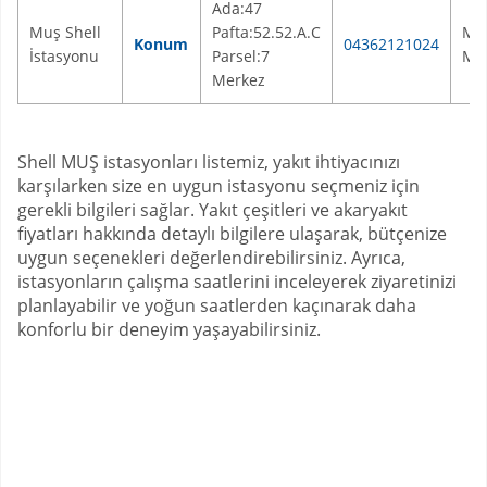
Ada:47
Muş Shell
Pafta:52.52.A.C
Mu
Konum
04362121024
İstasyonu
Parsel:7
Me
Merkez
Shell MUŞ istasyonları listemiz, yakıt ihtiyacınızı
karşılarken size en uygun istasyonu seçmeniz için
gerekli bilgileri sağlar. Yakıt çeşitleri ve akaryakıt
fiyatları hakkında detaylı bilgilere ulaşarak, bütçenize
uygun seçenekleri değerlendirebilirsiniz. Ayrıca,
istasyonların çalışma saatlerini inceleyerek ziyaretinizi
planlayabilir ve yoğun saatlerden kaçınarak daha
konforlu bir deneyim yaşayabilirsiniz.