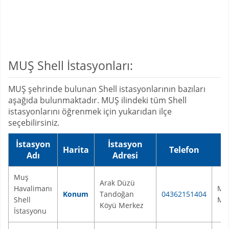
MUŞ Shell İstasyonları:
MUŞ şehrinde bulunan Shell istasyonlarının bazıları
aşağıda bulunmaktadır. MUŞ ilindeki tüm Shell
istasyonlarını öğrenmek için yukarıdan ilçe
seçebilirsiniz.
İstasyon
İstasyon
Harita
Telefon
İ
Adı
Adresi
Muş
Arak Düzü
Havalimanı
Mu
Konum
Tandoğan
04362151404
Shell
Me
Köyü Merkez
İstasyonu