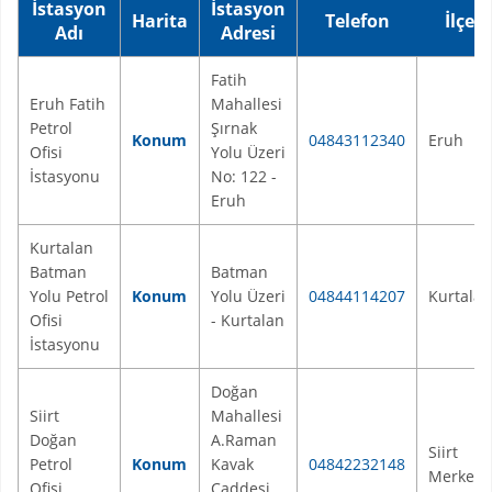
İstasyon
İstasyon
Harita
Telefon
İlçe
Adı
Adresi
Fatih
Eruh Fatih
Mahallesi
Petrol
Şırnak
Konum
04843112340
Eruh
Ofisi
Yolu Üzeri
İstasyonu
No: 122 -
Eruh
Kurtalan
Batman
Batman
Yolu Petrol
Konum
Yolu Üzeri
04844114207
Kurtalan
Ofisi
- Kurtalan
İstasyonu
Doğan
Siirt
Mahallesi
Doğan
A.Raman
Siirt
Petrol
Konum
Kavak
04842232148
Merkez
Ofisi
Caddesi