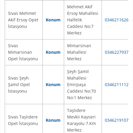
Mehmet Akif
Sivas Mehmet
Ersoy Mahallesi
Akif Ersoy Opet
Konum
Halfelik
03462116262
İstasyonu
Caddesi No:7
Merkez
Sivas
Mimarsinan
Mimarsinan
Konum
Mahallesi
03462279370
Opet İstasyonu
Merkez
Şeyh Şamil
Sivas Şeyh
Mahallesi
Şamil Opet
Konum
Emirpaşa
03462111127
İstasyonu
Caddesi No:70
No:1 Merkez
Taşlıdere
Sivas Taşlıdere
Mevkii Kayseri
Konum
03462191070
Opet İstasyonu
Karayolu 7.Km
Merkez