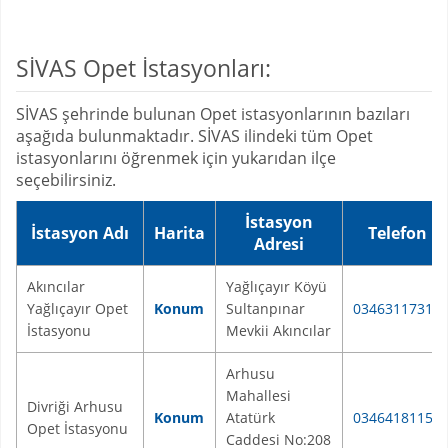
SİVAS Opet İstasyonları:
SİVAS şehrinde bulunan Opet istasyonlarının bazıları
aşağıda bulunmaktadır. SİVAS ilindeki tüm Opet
istasyonlarını öğrenmek için yukarıdan ilçe
seçebilirsiniz.
İstasyon
İstasyon Adı
Harita
Telefon
Adresi
Akıncılar
Yağlıçayır Köyü
Yağlıçayır Opet
Konum
Sultanpınar
03463117319
İstasyonu
Mevkii Akıncılar
Arhusu
Mahallesi
Divriği Arhusu
Konum
Atatürk
03464181150
Opet İstasyonu
Caddesi No:208