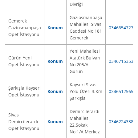
Divriği
Gaziosmanpaşa
Gemerek
Mahallesi Sivas
Gaziosmanpaşa
Konum
03466547272
Caddesi No:181
Opet İstasyonu
Gemerek
Yeni Mahallesi
Gürün Yeni
Atatürk Bulvarı
Konum
03467153537
Opet İstasyonu
No:205/A
Gürün
Kayseri Sivas
Şarkışla Kayseri
Konum
Yolu Üzeri 3.Km
03465125655
Opet İstasyonu
Şarkışla
Demircilerardı
Sivas
Mahallesi
Demircilerardı
Konum
03462243384
22.Sokak
Opet İstasyonu
No:1/A Merkez