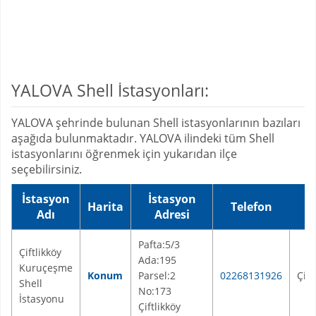
YALOVA Shell İstasyonları:
YALOVA şehrinde bulunan Shell istasyonlarının bazıları
aşağıda bulunmaktadır. YALOVA ilindeki tüm Shell
istasyonlarını öğrenmek için yukarıdan ilçe
seçebilirsiniz.
İstasyon
İstasyon
Harita
Telefon
İ
Adı
Adresi
Pafta:5/3
Çiftlikköy
Ada:195
Kuruçeşme
Konum
Parsel:2
02268131926
Çift
Shell
No:173
İstasyonu
Çiftlikköy