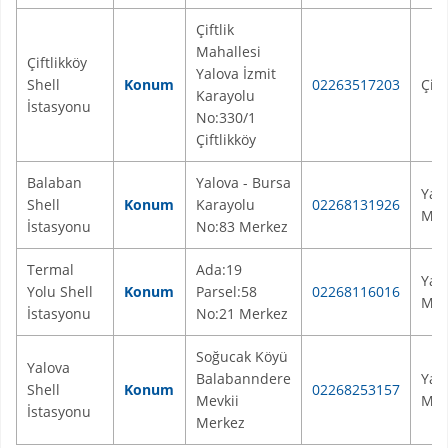
Çiftlik
Mahallesi
Çiftlikköy
Yalova İzmit
Shell
Konum
02263517203
Çift
Karayolu
İstasyonu
No:330/1
Çiftlikköy
Balaban
Yalova - Bursa
Yal
Shell
Konum
Karayolu
02268131926
Mer
İstasyonu
No:83 Merkez
Termal
Ada:19
Yal
Yolu Shell
Konum
Parsel:58
02268116016
Mer
İstasyonu
No:21 Merkez
Soğucak Köyü
Yalova
Balabanndere
Yal
Shell
Konum
02268253157
Mevkii
Mer
İstasyonu
Merkez